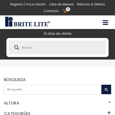
Registro / Inicio Sesión
Lista de deseos
Noticias & Ofertas
0
Contacto
12 días de oferta
Products
search
BÚSQUEDA
-
ALTURA
+
CATEGORÍAS