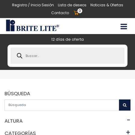
Registro / Inicio Sesión
Lista de deseos
Noticias & Ofertas
0
Contacto
12 días de oferta
Products
search
BÚSQUEDA
-
ALTURA
+
CATEGORÍAS