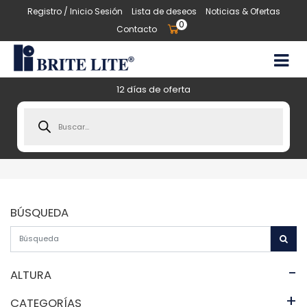
Registro / Inicio Sesión
Lista de deseos
Noticias & Ofertas
0
Contacto
12 días de oferta
Products
search
BÚSQUEDA
-
ALTURA
+
CATEGORÍAS