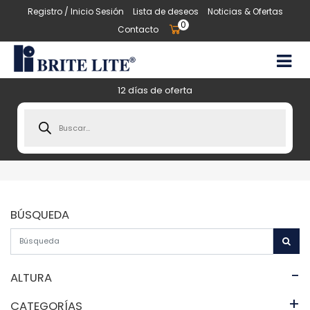
Registro / Inicio Sesión
Lista de deseos
Noticias & Ofertas
0
Contacto
12 días de oferta
Products
search
BÚSQUEDA
-
ALTURA
+
CATEGORÍAS