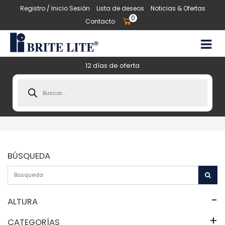
Registro / Inicio Sesión
Lista de deseos
Noticias & Ofertas
0
Contacto
12 días de oferta
Products
search
BÚSQUEDA
-
ALTURA
+
CATEGORÍAS