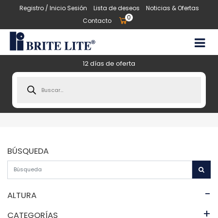
Registro / Inicio Sesión
Lista de deseos
Noticias & Ofertas
0
Contacto
12 días de oferta
Products
search
BÚSQUEDA
-
ALTURA
+
CATEGORÍAS