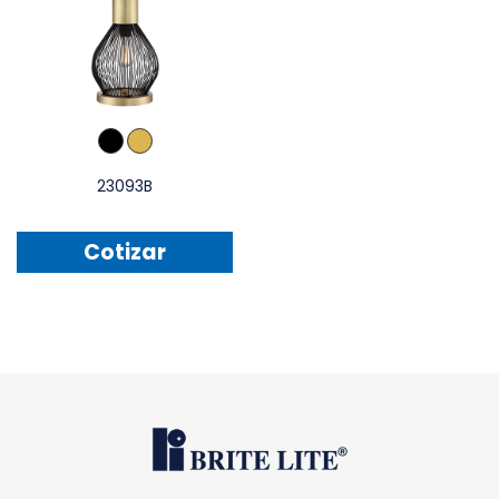
23093B
Cotizar