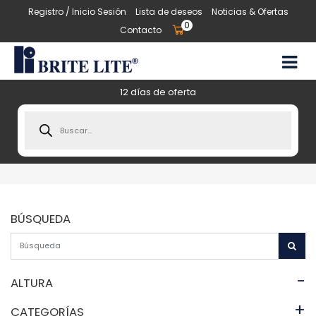
Registro / Inicio Sesión
Lista de deseos
Noticias & Ofertas
0
Contacto
12 días de oferta
Products
search
BÚSQUEDA
-
ALTURA
+
CATEGORÍAS