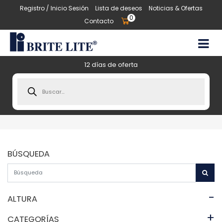
Registro / Inicio Sesión
Lista de deseos
Noticias & Ofertas
0
Contacto
12 días de oferta
Products
search
BÚSQUEDA
-
ALTURA
+
CATEGORÍAS