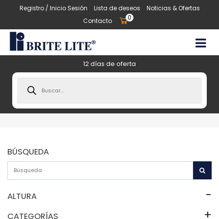
Registro / Inicio Sesión
Lista de deseos
Noticias & Ofertas
0
Contacto
12 días de oferta
Products
search
BÚSQUEDA
-
ALTURA
+
CATEGORÍAS