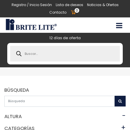
Registro / Inicio Sesión
Lista de deseos
Noticias & Ofertas
0
Contacto
12 días de oferta
Products
search
BÚSQUEDA
-
ALTURA
+
CATEGORÍAS