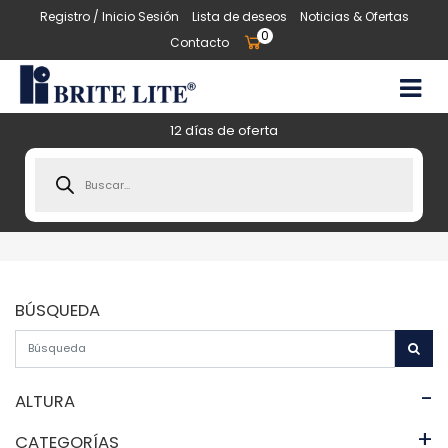
Registro / Inicio Sesión
Lista de deseos
Noticias & Ofertas
0
Contacto
12 días de oferta
Products
search
BÚSQUEDA
-
ALTURA
+
CATEGORÍAS