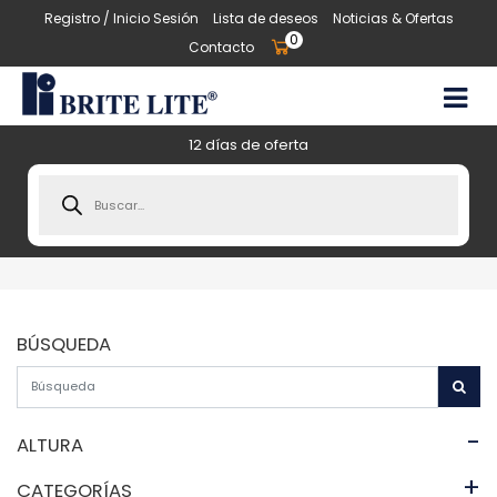
Registro / Inicio Sesión
Lista de deseos
Noticias & Ofertas
0
Contacto
12 días de oferta
Products
search
BÚSQUEDA
-
ALTURA
+
CATEGORÍAS