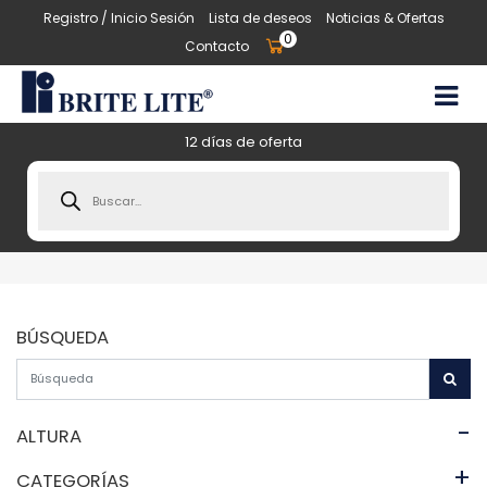
Registro / Inicio Sesión
Lista de deseos
Noticias & Ofertas
0
Contacto
12 días de oferta
Products
search
BÚSQUEDA
-
ALTURA
+
CATEGORÍAS