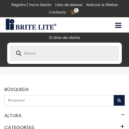
Registro / Inicio Sesión
Lista de deseos
Noticias & Ofertas
0
Contacto
12 días de oferta
Products
search
BÚSQUEDA
-
ALTURA
+
CATEGORÍAS