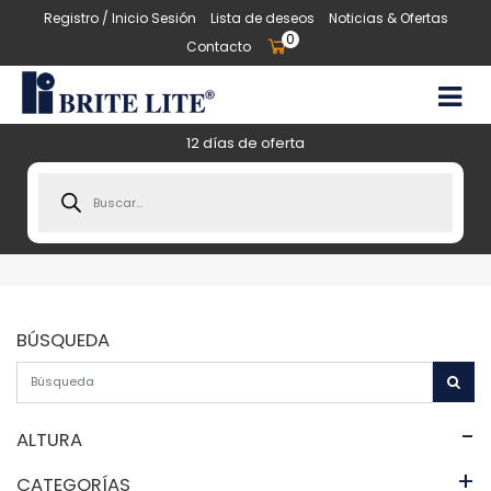
Registro / Inicio Sesión
Lista de deseos
Noticias & Ofertas
0
Contacto
12 días de oferta
Products
search
BÚSQUEDA
-
ALTURA
+
CATEGORÍAS