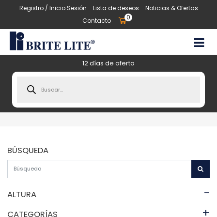
Registro / Inicio Sesión
Lista de deseos
Noticias & Ofertas
0
Contacto
12 días de oferta
Products
search
BÚSQUEDA
-
ALTURA
+
CATEGORÍAS