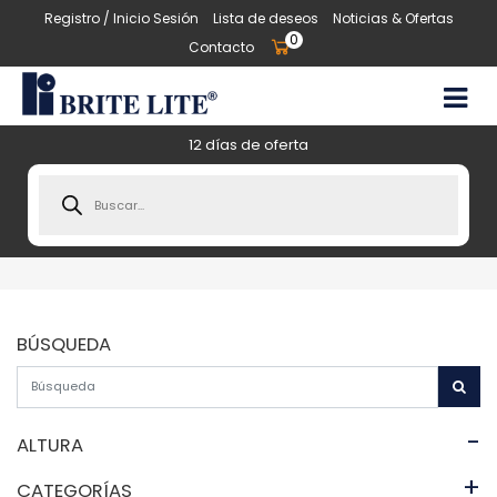
Registro / Inicio Sesión
Lista de deseos
Noticias & Ofertas
0
Contacto
12 días de oferta
Products
search
BÚSQUEDA
-
ALTURA
+
CATEGORÍAS