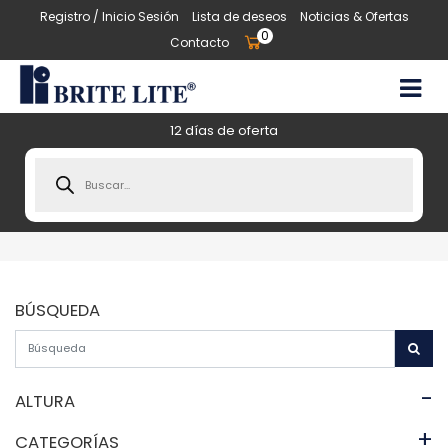
Registro / Inicio Sesión
Lista de deseos
Noticias & Ofertas
0
Contacto
12 días de oferta
Products
search
BÚSQUEDA
-
ALTURA
+
CATEGORÍAS