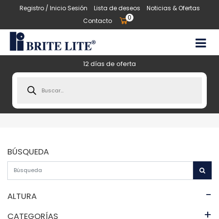
Registro / Inicio Sesión
Lista de deseos
Noticias & Ofertas
0
Contacto
12 días de oferta
Products
search
BÚSQUEDA
-
ALTURA
+
CATEGORÍAS