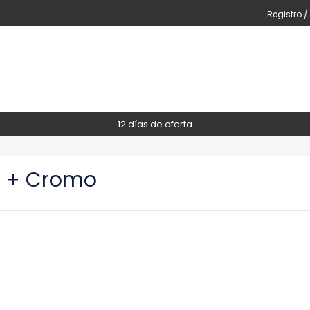
Registro /
12 días de oferta
 + Cromo