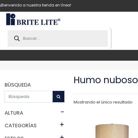
¡Bienvenido a nuestra tienda en línea!
Products
search
Humo nuboso
BÚSQUEDA
Mostrando el único resultado
-
ALTURA
+
CATEGORÍAS
+