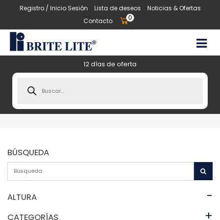
Registro / Inicio Sesión
Lista de deseos
Noticias & Ofertas
0
Contacto
12 días de oferta
Products
search
BÚSQUEDA
-
ALTURA
+
CATEGORÍAS