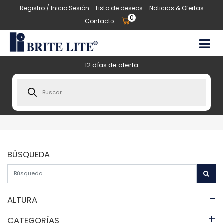
Registro / Inicio Sesión
Lista de deseos
Noticias & Ofertas
0
Contacto
12 días de oferta
Products
search
BÚSQUEDA
-
ALTURA
+
CATEGORÍAS