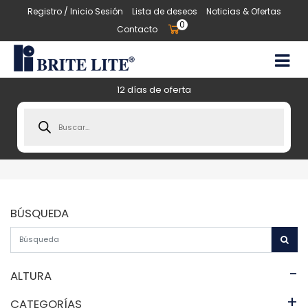
Registro / Inicio Sesión
Lista de deseos
Noticias & Ofertas
0
Contacto
12 días de oferta
Products
search
BÚSQUEDA
-
ALTURA
+
CATEGORÍAS