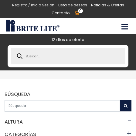
Registro / Inicio Sesión
Lista de deseos
Noticias & Ofertas
0
Contacto
12 días de oferta
Products
search
BÚSQUEDA
-
ALTURA
+
CATEGORÍAS