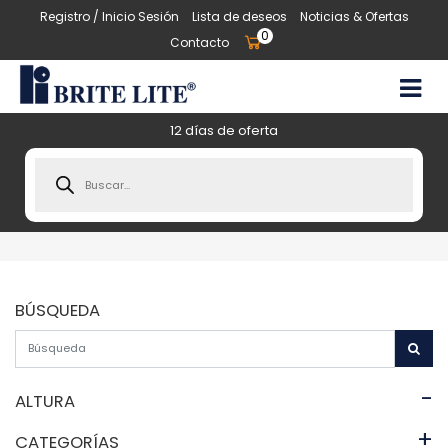
Registro / Inicio Sesión
Lista de deseos
Noticias & Ofertas
0
Contacto
12 días de oferta
Products
search
BÚSQUEDA
-
ALTURA
+
CATEGORÍAS