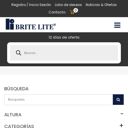
Registro / Inicio Sesión
Lista de deseos
Noticias & Ofertas
0
Contacto
12 días de oferta
Products
search
BÚSQUEDA
-
ALTURA
+
CATEGORÍAS