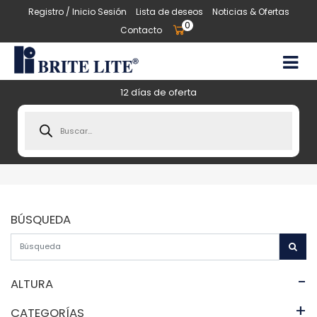
Registro / Inicio Sesión
Lista de deseos
Noticias & Ofertas
0
Contacto
12 días de oferta
Products
search
BÚSQUEDA
-
ALTURA
+
CATEGORÍAS